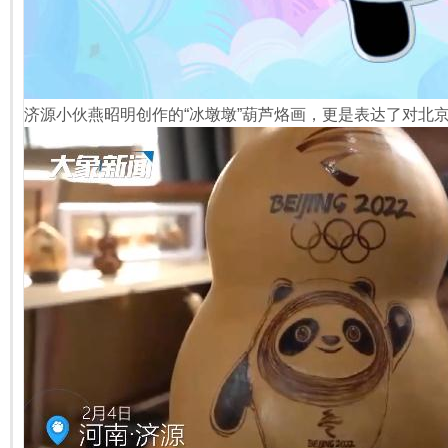
济源小伙燕昭明创作的“冰墩墩”葫芦烙画，更是表达了对北