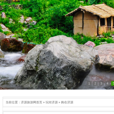
1
2
3
4
当前位置：
济源旅游网首页
»
玩转济源
»
购在济源