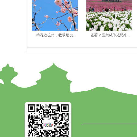
梅花这么拍，收获朋友...
还看？国家喊你减肥来...