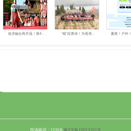
洛济融合再升温！第4...
“植”此青绿！为母亲...
夏夜！户外！音
投诉电话：12318
豫ICP备15013761号